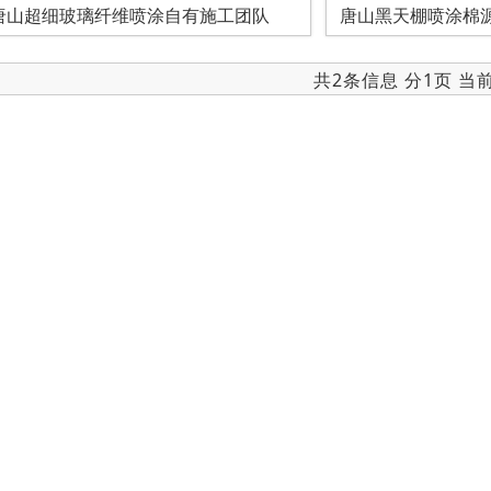
唐山超细玻璃纤维喷涂自有施工团队
唐山黑天棚喷涂棉
共2条信息 分1页 当